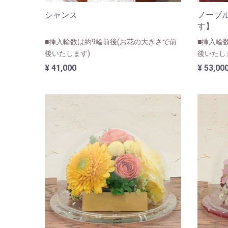
シャンス
ノーブ
す】
■挿入輪数は約9輪前後(お花の大きさで前
■挿入輪
後いたします)
後いたし
¥ 41,000
¥ 53,00