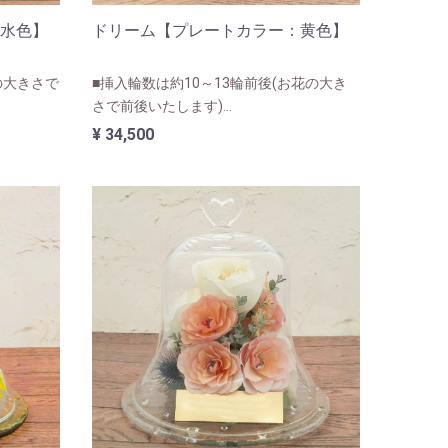
水色】
ドリーム【プレートカラー：黄色】
の大きさで
■挿入輪数は約10～13輪前後(お花の大き
さで前後いたします)
■ユリ・カサブランカなど大きなお花が入
¥ 34,500
る人気のサイズになります。