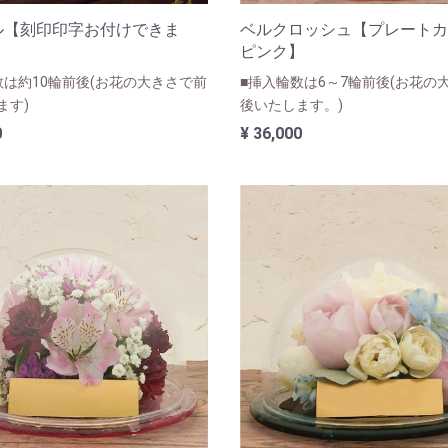
ル【刻印印字お付けできま
ベルクロッシュ【プレートカ
ピンク】
数は約10輪前後(お花の大きさで前
■挿入輪数は6～7輪前後(お花の
ます)
後いたします。)
0
¥ 36,000