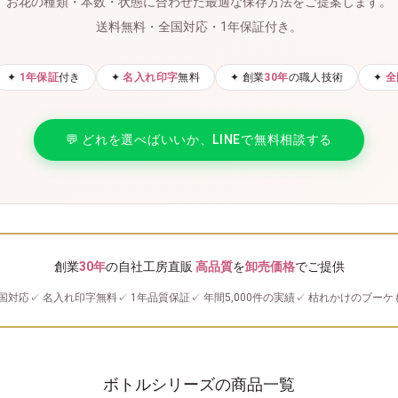
お花の種類・本数・状態に合わせた最適な保存方法をご提案します。
送料無料・全国対応・1年保証付き。
✦
1年保証
付き
✦
名入れ印字
無料
✦ 創業
30年
の職人技術
✦
全
💬 どれを選べばいいか、LINEで無料相談する
創業
30年
の自社工房直販
高品質
を
卸売価格
でご提供
国対応
✓ 名入れ印字無料
✓ 1年品質保証
✓ 年間5,000件の実績
✓ 枯れかけのブーケ
ボトルシリーズの商品一覧