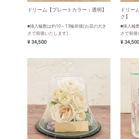
ドリーム【プレートカラー：透明】
ドリー
ク】
■挿入輪数は約10～13輪前後(お花の大き
■挿入輪
さで前後いたします)
さで前後
■ユリ・カサブランカなど大きなお花が入
■ユリ・
¥ 34,500
¥ 34,50
る人気のサイズになります。
る人気の