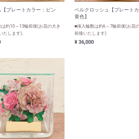
ム【プレートカラー：ピン
ベルクロッシュ【プレートカ
黄色】
数は約10～13輪前後(お花の大き
■挿入輪数は約6～7輪前後(お花
いたします)
前後いたします)
カサブランカなど大きなお花が入
0
¥ 36,000
サイズになります。