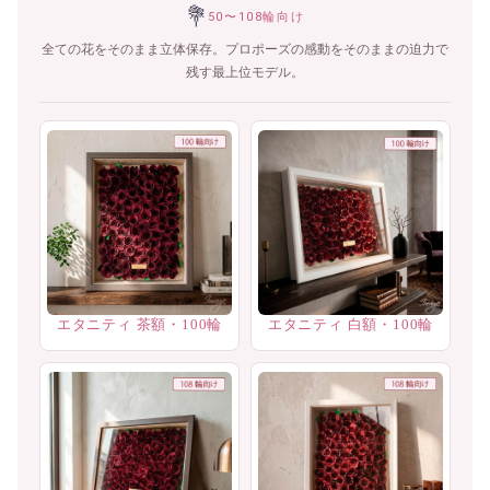
💐
50〜108輪向け
全ての花をそのまま立体保存。プロポーズの感動をそのままの迫力で
残す最上位モデル。
エタニティ 茶額・100輪
エタニティ 白額・100輪