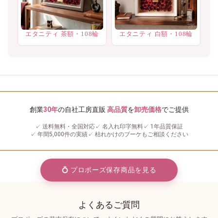
エタニティ 茶額・108輪
エタニティ 白額・108輪
創業
30年
の自社工房直販
高品質
を
卸売価格
でご提供
✓ 送料無料・全国対応
✓ 名入れ印字無料
✓ 1年品質保証
✓ 年間5,000件の実績
✓ 枯れかけのブーケもご相談ください
💍 プロポーズ保存商品を見る
よくあるご質問