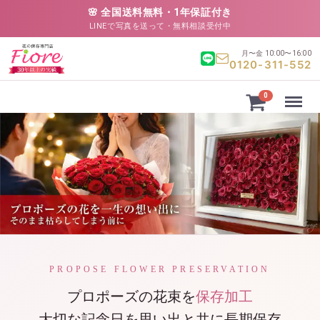
🌸 全国送料無料・1年保証付き
LINEで写真を送って・無料相談受付中
月〜金 10:00〜16:00
0120-311-552
Menu
0
PROPOSE FLOWER PRESERVATION
プロポーズの花束を
保存加工
大切な記念日を思い出と共に長期保存