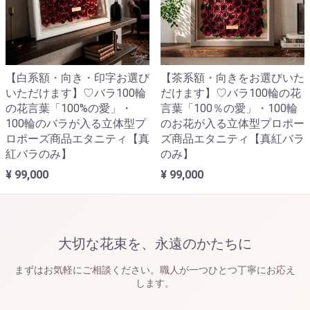
【白系額・向き・印字お選び
【茶系額・向きをお選びいた
いただけます】♡バラ100輪
だけます】♡バラ100輪の花
の花言葉「100%の愛」・
言葉「100％の愛」・100輪
100輪のバラが入る立体型プ
のお花が入る立体型プロポー
ロポーズ商品エタニティ【真
ズ商品エタニティ【真紅バラ
紅バラのみ】
のみ】
¥ 99,000
¥ 99,000
大切な花束を、永遠のかたちに
まずはお気軽にご相談ください。職人が一つひとつ丁寧にお応え
します。