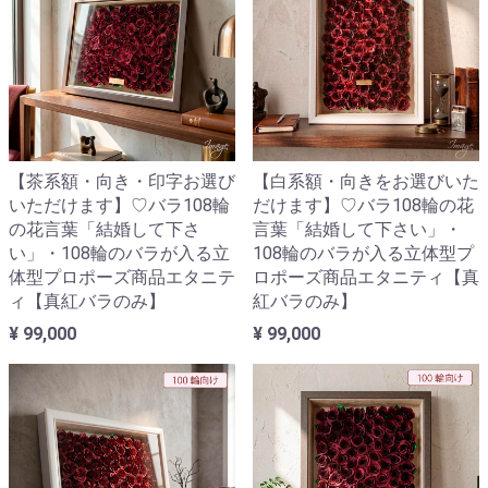
【茶系額・向き・印字お選び
【白系額・向きをお選びいた
いただけます】♡バラ108輪
だけます】♡バラ108輪の花
の花言葉「結婚して下さ
言葉「結婚して下さい」・
い」・108輪のバラが入る立
108輪のバラが入る立体型プ
体型プロポーズ商品エタニテ
ロポーズ商品エタニティ【真
ィ【真紅バラのみ】
紅バラのみ】
¥ 99,000
¥ 99,000