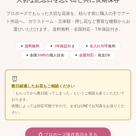
プロポーズでもらった大切な花束を、枯らす前に職人の手でアー
ト作品へ。
ガラスドーム・立体額・押し花など豊富な種類からお
選びいただけます。
送料無料・全国対応・1年保証付き。
✦
送料無料
✦
1年保証
付き
✦
名入れ印字
無料
✦ 創業
30年
の職人技術
✦
全国対応
・発送OK
⏰
数日経過したお花もご相談ください
「もらってから数日経ってしまった」というご相談も多くいただいて
おります。
状態によっては対応可能ですので、まずはLINEでお写真をお送りくだ
さい。
💍 プロポーズ保存商品を見る