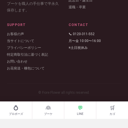
記念日・誕生日
ブーケを職人の手仕事で半永久
退職・卒業
保存します。
SUPPORT
CONTACT
お客様の声
📞 0120-311-552
当サイトについて
月〜金 10:00〜16:00
プライバシーポリシー
※土日祝休み
特定商取引法に基づく表記
お問い合わせ
お花発送・梱包について
© Fiore Flower all rights reserved.
💍
👰
💬
🛒
プロポーズ
ブーケ
LINE
カゴ