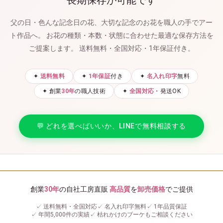
父の日・色んな記念日の花、大切な記念のお花を職人の手でアー
ト作品へ。
お花の種類・本数・状態に合わせた最適な保存方法を
ご提案します。
送料無料・全国対応・1年保証付き。
✦
送料無料
✦
1年保証
付き
✦
名入れ印字
無料
✦ 創業
30年
の職人技術
✦
全国対応
・発送OK
💬 どれを選べばいいか、LINEで無料相談する
創業
30年
の自社工房直販
高品質
を
卸売価格
でご提供
✓ 送料無料・全国対応
✓ 名入れ印字無料
✓ 1年品質保証
✓ 年間5,000件の実績
✓ 枯れかけのブーケもご相談ください