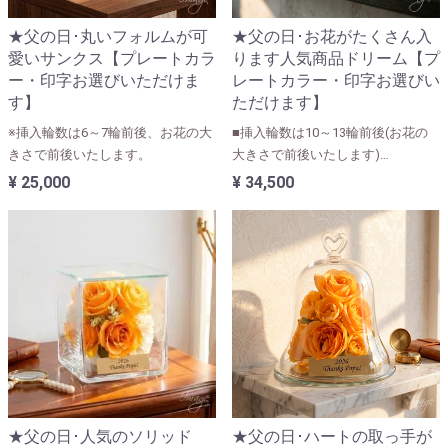
★父の日･丸いフォルムが可
★父の日･お花がたくさん入
愛いサンクス【プレートカラ
ります人気商品ドリーム【プ
ー・印字お選びいただけま
レートカラー・印字お選びい
す】
ただけます】
※挿入輪数は6～7輪前後、お花の大
■挿入輪数は10～13輪前後(お花の
きさで前後いたします。
大きさで前後いたします)
■ユリ・カサブランカなど大きなお
¥ 25,000
¥ 34,500
花が入ります。
★父の日･人気のソリッド
★父の日･ハートの取っ手が