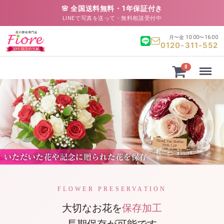
🌸 全国送料無料・1年保証付き
LINEで写真を送って・無料相談受付中
月〜金 10:00〜16:00
0120-311-552
Menu
0
FLOWER PRESERVATION
大切なお花を
保存加工
長期保存が可能です