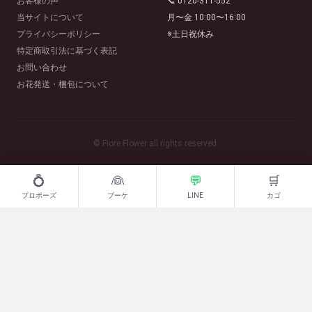
お客様の声
📞 0120-311-552
当サイトについて
月〜金 10:00〜16:00
プライバシーポリシー
※土日祝休み
特定商取引法に基づく表記
お問い合わせ
お花発送・梱包について
© Fiore Flower all rights reserved.
💍
👰
💬
🛒
プロポーズ
ブーケ
LINE
カゴ