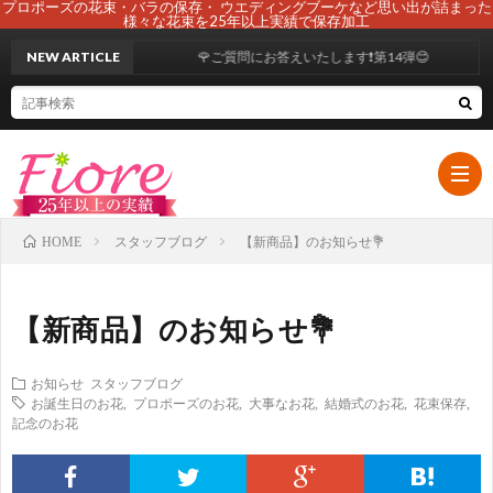
プロポーズの花束・バラの保存・ ウエディングブーケなど思い出が詰まった
様々な花束を25年以上実績で保存加工
NEW ARTICLE
🌹ご質問にお答えいたします❗第14弾😊
スタッフブログ
【新商品】のお知らせ💐
HOME
HOM
【新商品】のお知らせ💐
初
お知らせ
スタッフブログ
お誕生日のお花
,
プロポーズのお花
,
大事なお花
,
結婚式のお花
,
花束保存
,
め
ブ
記念のお花
て
ー
108