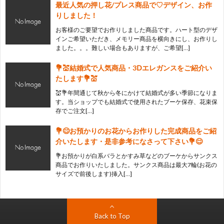
最近人気の押し花/プレス商品で♡デザイン、お作
りしました！
お客様のご要望でお作りしました商品です。ハート型のデザ
インご希望いただき、メモリー商品を横向きにし、お作りし
ました。。。難しい場合もありますが、ご希望[…]
💐💒結婚式で人気商品・3Ⅾエレガンスをご紹介い
たします💐💒
💒💐年間通じて秋から冬にかけて結婚式が多い季節になりま
す。当ショップでも結婚式で使用されたブーケ保存、花束保
存でご注文[…]
💐😊お預かりのお花からお作りした完成商品をご紹
介いたします・是非参考になさって下さい💐😊
💐お預かりが白系バラとかすみ草などのブーケからサンクス
商品でお作りいたしました。サンクス商品は最大7輪(お花の
サイズで前後します)挿入[…]
Back to Top