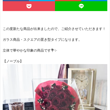
の
ケ
本
Q&A
方
を
バ
よ
この度新たな商品が出来ましたので、ご紹介させていただきます！
へ
内
ラ
く
お
ガラス商品・スクエアの置き型タイプになります。
祝
保
あ
知
お
立体で華やかな印象の商品です💐✨
【ノーブル】
い
存
る
ら
客
SHO
相
せ
様
へ
談
の
内
声