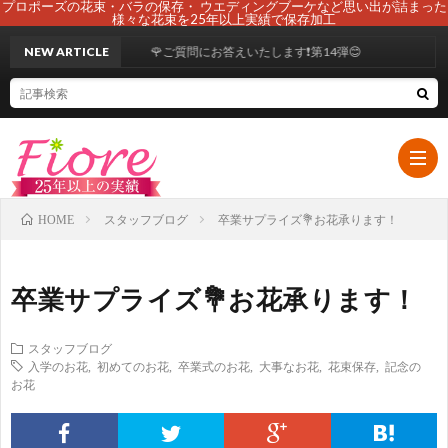
プロポーズの花束・バラの保存・ ウエディングブーケなど思い出が詰まった
様々な花束を25年以上実績で保存加工
NEW ARTICLE
🌹ご質問にお答えいたします❗第14弾😊
スタッフブログ
卒業サプライズ💐お花承ります！
HOME
HOM
卒業サプライズ💐お花承ります！
初
スタッフブログ
入学のお花
,
初めてのお花
,
卒業式のお花
,
大事なお花
,
花束保存
,
記念の
め
ブ
お花
て
ー
108