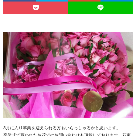
の
ケ
本
Q&A
方
を
バ
よ
へ
内
ラ
く
お
祝
保
あ
知
お
い
存
る
ら
客
SHO
相
せ
様
へ
談
の
内
声
3月に入り卒業を迎えられる方もいらっしゃるかと思います。
卒業式で貰われたお花でのお問い合わせも頂戴しております。花束