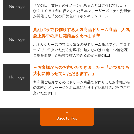
『父の日＝黄色』のイメージがあることはご存じでしょう
か？ １９８１年に設立された日本ファーザーズ・デイ委員会
が開催した「父の日黄色いリボンキャンペーン[…]
真紅バラでお作りする人気商品ドリーム商品、人気
急上昇中の押し花商品を比べます💐
ボトルシリーズで特に人気なのがドリーム商品です。プロポ
ーズでご注文いただくお客様に魅力なのは11輪、12輪と花
言葉を重視した輪数で挿入できるのが人気の[…]
～お客様からのお声いただきました～『いつまでも
大切に飾らせていただきます。』
💐今回ご紹介するのはドリーム商品でお作りしたお客様から
の素敵なメッセージとお写真になります✨ 真紅のバラでご注
文いただき[…]
Back to Top