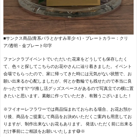
容
■サンクス商品(青系バラとかすみ草少々)・プレートカラー：クリ
ア/透明・金プレート印字
ファンクラブイベントでいただいた花束をどうしても保存したく
て、色々と探してこちらのお花やさんに辿り着きました。イベント
会場でもらったので、家に帰ってきた時には元気がない状態で、お
願い出来るか心配しましたが、何とか数輪でも残せたので本当に良
かったです!(^^)!推し活グッズスペースがあるので写真立ての横に置
きたいと思います。素敵に作っていただき、有難うございました！
※フイオーレフラワーでは商品悩まれておられる場合、お花お預か
り後、商品をご提案して商品をお決めいただくご案内も用意してお
りますが、制作出来ないお花もあります。 発送いただく前に出来る
だけ事前にご相談をお願いいたします😅※