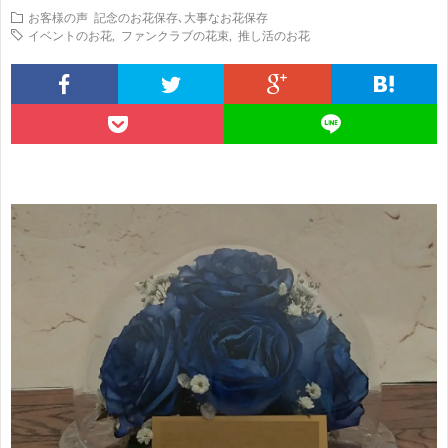
お客様の声
記念のお花保存､大事なお花保存
の
ケ
イベントのお花
,
ファンクラブの花束
,
推し活のお花
本
Q&A
方
を
バ
よ
へ
内
ラ
く
お
祝
保
あ
知
お
い
存
る
ら
客
SHO
相
せ
様
へ
談
の
内
声