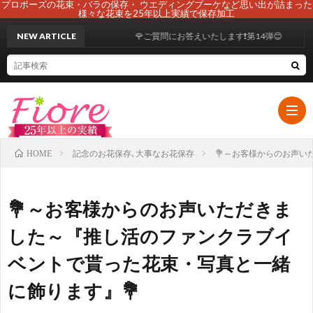
プロポーズの花束・バラの保存・ ウエディングブーケなど思い出が詰まった
様々な花束を25年以上実績で保存加工
NEW ARTICLE
🌹ご質問にお答えいたします❗第14弾😊
記念のお花保存､大事なお花保存
💐～お客様からのお声い
HOME
HOM
💐～お客様からのお声いただきま
初
した～『推し活のファンクラブイ
ベントで貰った花束・写真と一緒
め
ブ
に飾ります』💐
て
ー
108