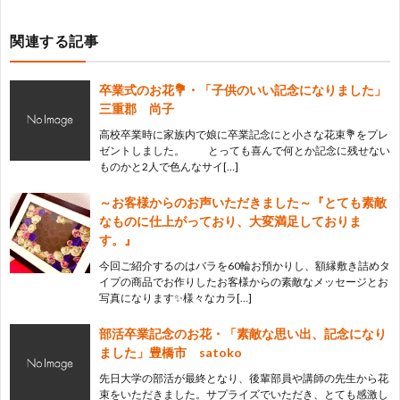
関連する記事
卒業式のお花💐・「子供のいい記念になりました」
三重郡 尚子
高校卒業時に家族内で娘に卒業記念にと小さな花束💐をプレ
ゼントしました。 とっても喜んで何とか記念に残せない
ものかと2人で色んなサイ[…]
～お客様からのお声いただきました～『とても素敵
なものに仕上がっており、大変満足しておりま
す。』
今回ご紹介するのはバラを60輪お預かりし、額縁敷き詰めタ
イプの商品でお作りしたお客様からの素敵なメッセージとお
写真になります✨様々なカラ[…]
部活卒業記念のお花・「素敵な思い出、記念になり
ました」豊橋市 satoko
先日大学の部活が最終となり、後輩部員や講師の先生から花
束をいただきました。サプライズでいただき、とても感激し