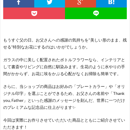
の
ケ
本
Q&A
方
を
バ
よ
もうすぐ父の日。お父さんへの感謝の気持ちを“美しい形のまま、残
へ
内
ラ
く
お
せる”特別なお花にするのはいかがでしょうか。
祝
保
あ
知
お
ガラスの中に美しく配置されたボトルフラワーなら、インテリアと
して書斎やリビングに自然に馴染みます。生花のように水やりの手
い
間がかからず、お花に埃をかぶる心配がなくお掃除も簡単です。
存
る
ら
客
SHO
さらに、当ショップの商品はお好みの「プレートカラー」や「オリ
相
せ
様
へ
ジナル印字」を選ぶことができるため、お父さんの名前や「Thank
you, Father」といった感謝のメッセージを刻んだ、世界に一つだけ
談
の
のプレミアムな記念品に仕上がります✨
今回は実際にお作りさせていただいた商品とともにご紹介させてい
内
声
ただきます！