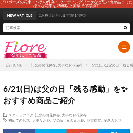
プロポーズの花束・バラの保存・ ウエディングブーケなど思い出が詰まった
様々な花束を25年以上実績で保存加工
🌹ご質問にお答えいたします❗第14弾😊
NEW ARTICLE
記念のお花保存､大事なお花保存
6/21(日)は父の日「残
HOME
HOM
6/21(日)は父の日「残る感動」を✨
初
おすすめ商品ご紹介
め
ブ
スタッフブログ
記念のお花保存､大事なお花保存
初めてのお花
,
大事なお花
,
父の日
,
父の日お花
,
花束保存
,
記念のお花
て
ー
108