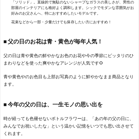
「ソリッド」。直線的で無駄のないシャープなガラスの美しさが、男性の
部屋のインテリアにも格好よく調和します。シックでモダンな雰囲気がお
好みのお父さんへ、特におすすめしたいモデルです。
花束などから一部・少量だけでも保存したい方におすすめ！
■ 父の日のお花は青・黄色が毎年人気！
父の日は青や黄色の鮮やかなお色のお花や今の季節にピッタリのひ
まわりなどを使った爽やかなアレンジが人気です🌻
青や黄色やのお色目も上部お写真のように鮮やかなまま商品となり
ます。
■ 今年の父の日は、一生モノの思い出を
時が経っても色褪せないボトルフラワーは、「あの年の父の日に、
みんなでお祝いしたな」という温かい記憶をいつでも思い出させて
くれます。