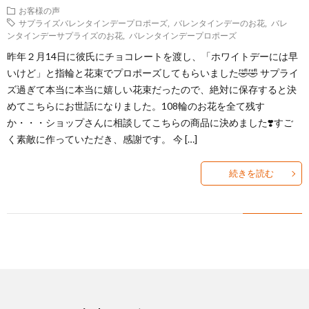
お客様の声
容
サプライズバレンタインデープロポーズ
,
バレンタインデーのお花
,
バレ
ンタインデーサプライズのお花
,
バレンタインデープロポーズ
昨年２月14日に彼氏にチョコレートを渡し、「ホワイトデーには早
いけど」と指輪と花束でプロポーズしてもらいました🤣🤣 サプライ
ズ過ぎて本当に本当に嬉しい花束だったので、絶対に保存すると決
めてこちらにお世話になりました。108輪のお花を全て残す
か・・・ショップさんに相談してこちらの商品に決めました❣️すご
く素敵に作っていただき、感謝です。 今 […]
続きを読む