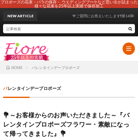
プロポーズの花束・バラの保存・ ウエディングブーケなど思い出が詰まった
様々な花束を25年以上実績で保存加工
NEW ARTICLE
🌹ご質問にお答えいたします❗第14弾😊
バレンタインデープロポーズ
HOME
HOM
バレンタインデープロポーズ
初
💐～お客様からのお声いただきました～『バ
め
ブ
レンタインプロポーズフラワー・素敵になっ
て帰ってきました』💐
て
ー
108