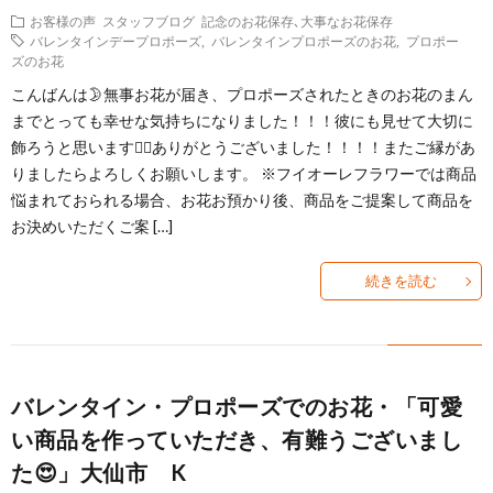
お客様の声
スタッフブログ
記念のお花保存､大事なお花保存
の
ケ
本
Q&A
バレンタインデープロポーズ
,
バレンタインプロポーズのお花
,
プロポー
ズのお花
こんばんは🌛無事お花が届き、プロポーズされたときのお花のまん
方
を
バ
よ
までとっても幸せな気持ちになりました！！！彼にも見せて大切に
飾ろうと思います🙇‍♀️ありがとうございました！！！！またご縁があ
へ
内
ラ
く
お
りましたらよろしくお願いします。 ※フイオーレフラワーでは商品
悩まれておられる場合、お花お預かり後、商品をご提案して商品を
祝
保
あ
知
お
お決めいただくご案 […]
い
存
続きを読む
る
ら
客
SHO
相
せ
様
へ
談
バレンタイン・プロポーズでのお花・「可愛
の
い商品を作っていただき、有難うございまし
内
声
た😍」大仙市 K