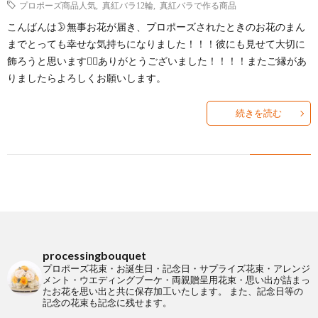
プロポーズ商品人気
,
真紅バラ12輪
,
真紅バラで作る商品
の
ケ
こんばんは🌛無事お花が届き、プロポーズされたときのお花のまん
本
Q&A
までとっても幸せな気持ちになりました！！！彼にも見せて大切に
飾ろうと思います🙇‍♀️ありがとうございました！！！！またご縁があ
方
を
バ
よ
りましたらよろしくお願いします。
へ
内
ラ
く
お
続きを読む
祝
保
あ
知
お
い
存
る
ら
客
SHO
相
せ
様
へ
processingbouquet
談
の
プロポーズ花束・お誕生日・記念日・サプライズ花束・アレンジ
メント・ウエディングブーケ・両親贈呈用花束・思い出が詰まっ
たお花を思い出と共に保存加工いたします。
また、記念日等の
内
声
記念の花束も記念に残せます。