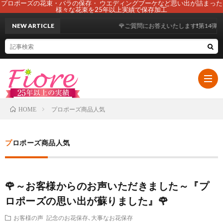
プロポーズの花束・バラの保存・ ウエディングブーケなど思い出が詰まった
様々な花束を25年以上実績で保存加工
NEW ARTICLE
🌹ご質問にお答えいたします❗第14弾😊
プロポーズ商品人気
HOME
HOM
プロポーズ商品人気
初
🌹～お客様からのお声いただきました～『プ
め
ブ
ロポーズの思い出が蘇りました』🌹
て
ー
108
お客様の声
記念のお花保存､大事なお花保存