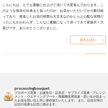
こんにちは。とても素敵に仕上げて頂いて大変喜んでおります。こ
の
ケ
本
Q&A
のような保存が出来ると知ったのが、お花をいただいてから数日経
っており、発送したお花の状態も大丈夫なのかしらと心配な状態だ
方
を
ったにもかかわらず、こんなに素敵になって戻ってきて家族共々大
バ
よ
喜びです。ありがとうございました。
へ
内
ラ
く
お
続きを読む
祝
保
あ
知
お
い
存
る
ら
客
SHO
相
せ
様
へ
談
processingbouquet
の
プロポーズ花束・お誕生日・記念日・サプライズ花束・アレンジ
メント・ウエディングブーケ・両親贈呈用花束・思い出が詰まっ
たお花を思い出と共に保存加工いたします。
また、記念日等の
内
声
記念の花束も記念に残せます。