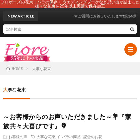
プロポーズの花束・バラの保存・ ウエディングブーケなど思い出が詰まった
様々な花束を25年以上実績で保存加工
NEW ARTICLE
🌹ご質問にお答えいたします❗第14弾😊
大事な花束
HOME
HOM
大事な花束
初
～お客様からのお声いただきました～💐『家
め
ブ
族共々大喜びです』💐
て
ー
108
お客様の声
大事な花束
,
白バラの商品
,
記念のお花