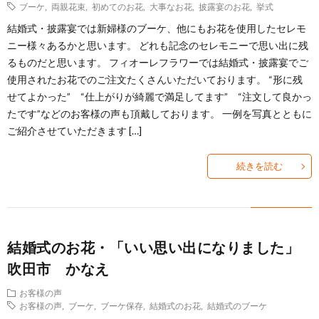
ブーケ
,
両親花束
,
初めてのお花
,
大事なお花
,
披露宴のお花
,
挙式
容
結婚式・披露宴では新婦様のブーケ、他にもお花を使用したセレモ
ニー様々あるかと思います。 どれも記念のセレモニーで思い出に残
るものだと思います。 フィオーレフラワーでは結婚式・披露宴でご
使用されたお花でのご注文たくさんいただいております。 “形に残
せてよかった” “仕上がりが綺麗で満足してます” “注文して良かっ
たです”などのお客様の声も頂戴しております。 一例を写真とともに
ご紹介させていただきます […]
続きを読む
結婚式のお花・「いい思い出になりました」
吹田市 かなえ
お客様の声
お客様の声
,
ブーケ
,
ブーケ保存
,
結婚式のお花
,
結婚式のブーケ