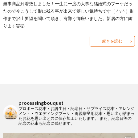
無事商品到着致しました！一生に一度の大事な結婚式のブーケだっ
たので今こうして形に残る事が出来て嬉しい気持ちです（＾ν＾）制
作まで沢山要望を聞いて頂き、有難う御座いました。新居の方に飾
ります🤣🤣
続きを読む
processingbouquet
プロポーズ花束・お誕生日・記念日・サプライズ花束・アレンジ
メント・ウエディングブーケ・両親贈呈用花束・思い出が詰まっ
たお花を思い出と共に保存加工いたします。
また、記念日等の
記念の花束も記念に残せます。