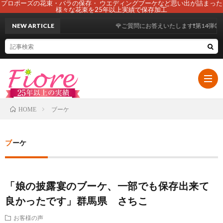
プロポーズの花束・バラの保存・ ウエディングブーケなど思い出が詰まった
様々な花束を25年以上実績で保存加工
NEW ARTICLE
🌹ご質問にお答えいたします❗第14弾😊
ブーケ
HOME
HOM
ブーケ
初
「娘の披露宴のブーケ、一部でも保存出来て
め
ブ
良かったです」群馬県 さちこ
て
ー
108
お客様の声