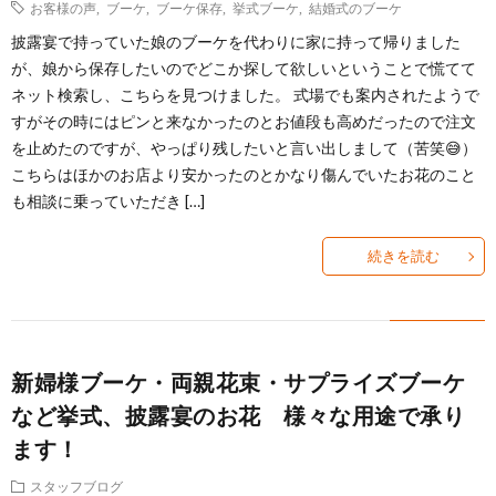
お客様の声
,
ブーケ
,
ブーケ保存
,
挙式ブーケ
,
結婚式のブーケ
の
ケ
披露宴で持っていた娘のブーケを代わりに家に持って帰りました
本
Q&A
が、娘から保存したいのでどこか探して欲しいということで慌てて
ネット検索し、こちらを見つけました。 式場でも案内されたようで
方
を
バ
よ
すがその時にはピンと来なかったのとお値段も高めだったので注文
を止めたのですが、やっぱり残したいと言い出しまして（苦笑😅）
へ
内
ラ
く
お
こちらはほかのお店より安かったのとかなり傷んでいたお花のこと
も相談に乗っていただき […]
祝
保
あ
知
お
続きを読む
い
存
る
ら
客
SHO
相
せ
様
へ
新婦様ブーケ・両親花束・サプライズブーケ
談
の
など挙式、披露宴のお花 様々な用途で承り
ます！
内
声
スタッフブログ