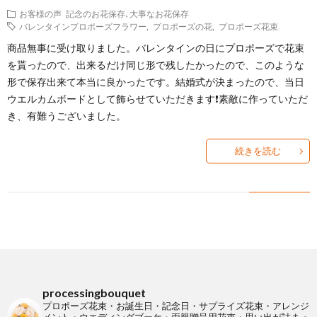
お客様の声
記念のお花保存､大事なお花保存
の
ケ
本
Q&A
バレンタインプロポーズフラワー
,
プロポーズの花
,
プロポーズ花束
商品無事に受け取りました。バレンタインの日にプロポーズで花束
方
を
を貰ったので、出来るだけ同じ形で残したかったので、このような
バ
よ
形で保存出来て本当に良かったです。結婚式が決まったので、当日
ウエルカムボードとして飾らせていただきます❗素敵に作っていただ
へ
内
ラ
く
お
き、有難うございました。
祝
保
あ
知
お
続きを読む
い
存
る
ら
客
SHO
相
せ
様
へ
談
の
processingbouquet
内
声
プロポーズ花束・お誕生日・記念日・サプライズ花束・アレンジ