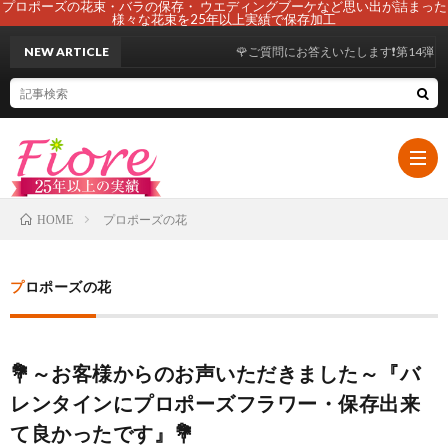
プロポーズの花束・バラの保存・ ウエディングブーケなど思い出が詰まった
様々な花束を25年以上実績で保存加工
NEW ARTICLE
🌹ご質問にお答えいたします❗第14弾😊
プロポーズの花
HOME
HOM
プロポーズの花
初
💐～お客様からのお声いただきました～『バ
め
ブ
レンタインにプロポーズフラワー・保存出来
て良かったです』💐
て
ー
108