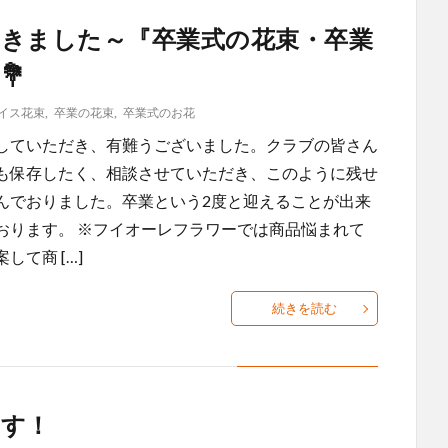
だきました～『卒業式の花束・卒業
💐
イス花束
,
卒業の花束
,
卒業式のお花
していただき、有難うございました。クラブの皆さん
も保存したく、相談させていただき、このように残せ
んでおりました。卒業という2度と迎えることが出来
おります。 ※フイオーレフラワーでは商品悩まれて
て商 […]
続きを読む
ます！