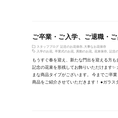
ご卒業・ご入学、ご退職・ご
スタッフブログ
記念のお花保存､大事なお花保存
入学のお花
,
卒業式のお花
,
異動のお花
,
花束保存
,
記念
もうすぐ春を迎え、新たな門出を迎える方も
記念の花束を形残してお飾りいただけます✨️
まな商品タイプがございます。 今までご卒
商品をご紹介させていただきます！ ●ガラスタ