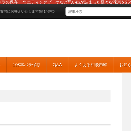
バラの保存・ ウエディングブーケなど思い出が詰まった様々な花束を25
にお答えいたします❗第14弾😊
い
108本バラ保存
Q&A
よくある相談内容
お知