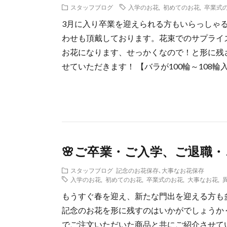
スタッフブログ
入学のお花
,
初めてのお花
,
卒業式
3月に入り卒業を迎えられる方もいらっしゃ
わせも頂戴しております。花束でのサプライ
お花になります、せっかくなので！と形に残さ
せていただきます！ 【バラが100輪～108輪
🌸ご卒業・ご入学、ご退職・
スタッフブログ
記念のお花保存､大事なお花保存
入学のお花
,
初めてのお花
,
卒業式のお花
,
大事なお花
,
もうすぐ春を迎え、新たな門出を迎える方も
記念のお花を形に残すのはいかがでしょうか
でご注文いただいた商品と共にご紹介させてい