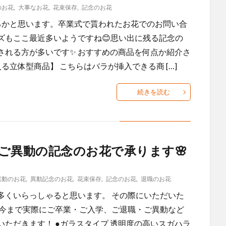
のお花
,
大事なお花
,
花束保存
,
記念のお花
るかと思います。卒業式で貰われたお花でのお問い合
ズもここ最近多いようですね😊思い出に残る記念の
れる方が多いです✨️ おすすめの商品を何点か紹介さ
入る立体型商品】 こちらはバラが挿入できる商 […]
続きを読む
ご異動の記念のお花で承ります🌸
異動のお花
,
異動記念のお花
,
花束保存
,
記念のお花
,
退職のお花
多くいらっしゃると思います。 その際にいただいた
 今まで実際にご卒業・ご入学、ご退職・ご異動など
ただきます！ ●ガラスタイプ 透明度の高いスガハラ