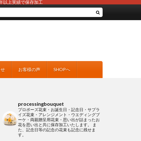
年以上実績で保存加工
らせ
お客様の声
SHOPへ
processingbouquet
プロポーズ花束・お誕生日・記念日・サプラ
イズ花束・アレンジメント・ウエディングブ
ーケ・両親贈呈用花束・思い出が詰まったお
花を思い出と共に保存加工いたします。
ま
た、記念日等の記念の花束も記念に残せま
す。