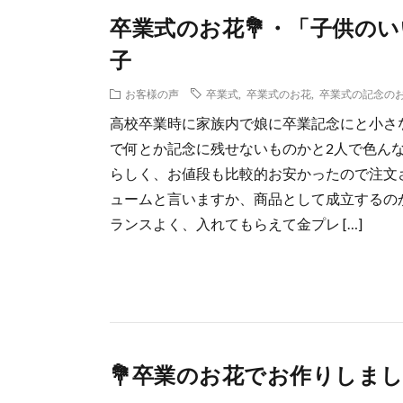
卒業式のお花💐・「子供の
子
お客様の声
卒業式
,
卒業式のお花
,
卒業式の記念の
高校卒業時に家族内で娘に卒業記念にと小さ
で何とか記念に残せないものかと2人で色ん
らしく、お値段も比較的お安かったので注文
ュームと言いますか、商品として成立するの
ランスよく、入れてもらえて金プレ […]
💐卒業のお花でお作りしました