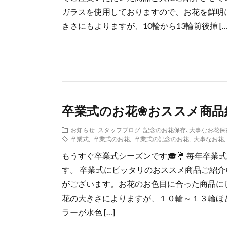
ガラスを使用しておりますので、お花を鮮明に
きさにもよりますが、10輪から13輪前後挿 […
卒業式のお花❀おススメ商品
お知らせ
スタッフブログ
記念のお花保存､大事なお花保
卒業式
,
卒業式のお花
,
卒業式の記念のお花
,
大事なお花
もうすぐ卒業式シーズンです🎓💐 毎年卒
す。 卒業式にピッタリのおススメ商品ご紹介
がございます。お花のお色目に合った商品にし
花の大きさによりますが、１０輪～１３輪ほ
ラーが水色 […]