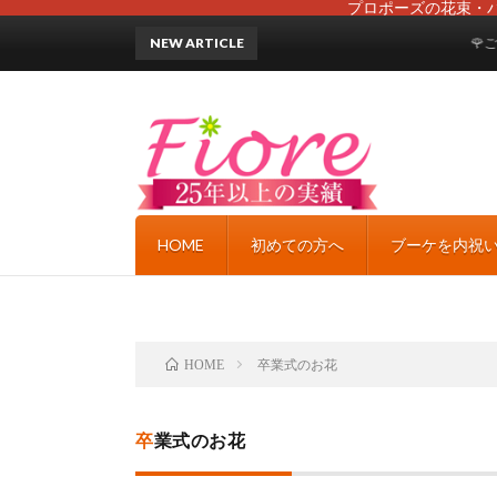
プロポーズの花束・
NEW ARTICLE
🌹ご質問
HOME
初めての方へ
ブーケを内祝
卒業式のお花
HOME
卒業式のお花