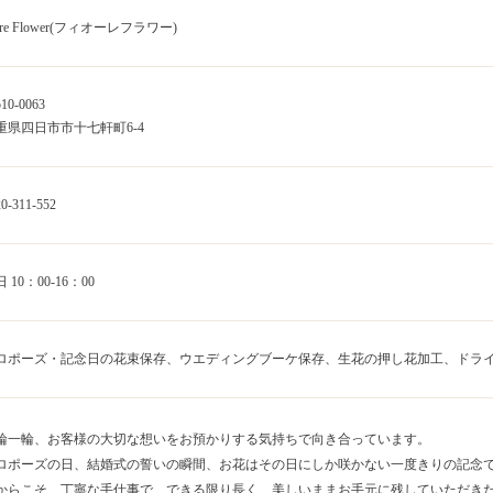
ore Flower(フィオーレフラワー)
10-0063
重県四日市市十七軒町6-4
0-311-552
 10：00-16：00
ロポーズ・記念日の花束保存、ウエディングブーケ保存、生花の押し花加工、ドラ
輪一輪、お客様の大切な想いをお預かりする気持ちで向き合っています。
ロポーズの日、結婚式の誓いの瞬間、お花はその日にしか咲かない一度きりの記念
からこそ、丁寧な手仕事で、できる限り長く、美しいままお手元に残していただき