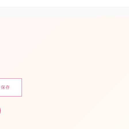
。
を保存