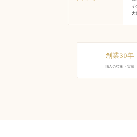
そ
大
創業30年
職人の技術・実績