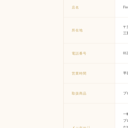
店名
Fi
〒5
所在地
三
電話番号
012
営業時間
平日
取扱商品
プ
一
プ
メッセージ
だ