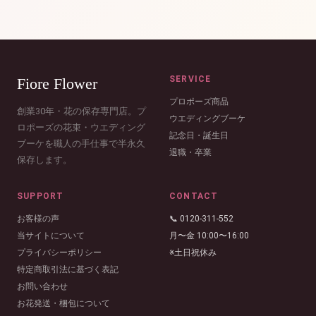
SERVICE
Fiore Flower
プロポーズ商品
創業30年・花の保存専門店。プ
ウエディングブーケ
ロポーズの花束・ウエディング
記念日・誕生日
ブーケを職人の手仕事で半永久
退職・卒業
保存します。
SUPPORT
CONTACT
お客様の声
📞 0120-311-552
当サイトについて
月〜金 10:00〜16:00
プライバシーポリシー
※土日祝休み
特定商取引法に基づく表記
お問い合わせ
お花発送・梱包について