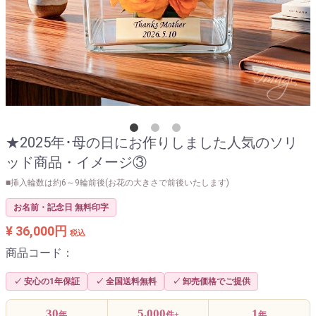
★2025年･母の日にお作りしました人気のソリ
ッド商品・イメージ③
■挿入輪数は約6～9輪前後(お花の大きさで前後いたします)
お名前・記念日 無料印字
¥ 36,000円
税込
商品コード：
✓ 安心の1年保証
✓ 全国送料無料
✓ 卸売価格でご提供
30
5,000
1
年
件+
年