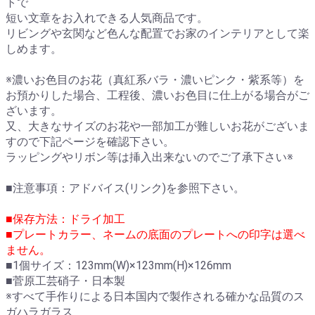
トで
短い文章をお入れできる人気商品です。
リビングや玄関など色んな配置でお家のインテリアとして楽
しめます。
※濃いお色目のお花（真紅系バラ・濃いピンク・紫系等）を
お預かりした場合、工程後、濃いお色目に仕上がる場合がご
ざいます。
又、大きなサイズのお花や一部加工が難しいお花がございま
すので下記ページを確認下さい。
ラッピングやリボン等は挿入出来ないのでご了承下さい※
■注意事項：
アドバイス(リンク)
を参照下さい。
■保存方法：ドライ加工
■プレートカラー、ネームの底面のプレートへの印字は選べ
ません。
■1個サイズ：123mm(W)×123mm(H)×126mm
■菅原工芸硝子・日本製
※すべて手作りによる日本国内で製作される確かな品質のス
ガハラガラス